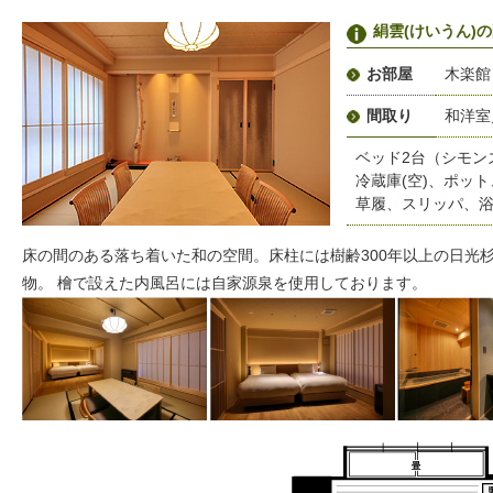
絹雲(けいうん)
お部屋
木楽館
間取り
和洋室
ベッド2台（シモン
冷蔵庫(空)、ポッ
草履、スリッパ、
床の間のある落ち着いた和の空間。床柱には樹齢300年以上の日光
物。 檜で設えた内風呂には自家源泉を使用しております。