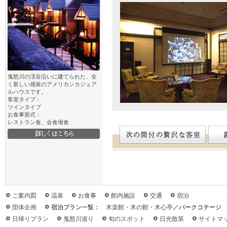
鬼怒川の渓谷沿いに建てられた、全
く新しい感覚のアメリカンカジュア
ルハウスです。
客室タイプ：
ツインタイプ
お食事形式：
レストラン食、会食場食
ご案内図
温泉
お食事
館内施設
交通
宿泊
団体企画
宿泊プラン一覧：
木楽館・木の館・木心亭
／パークコテージ
日帰りプラン
鬼怒川巡り
旬のスポット
日光散策
サイトマ