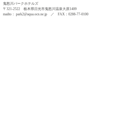
鬼怒川パークホテルズ
〒321-2522 栃木県日光市鬼怒川温泉大原1409
mailto： park2@aqua.ocn.ne.jp ／ FAX：0288-77-0100