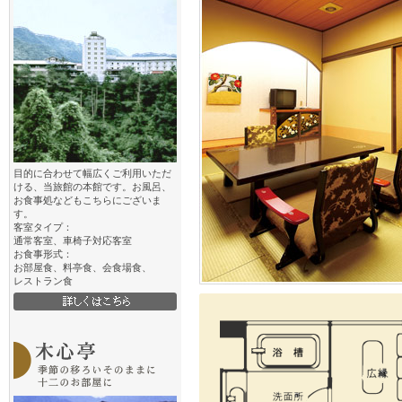
目的に合わせて幅広くご利用いただ
ける、当旅館の本館です。お風呂、
お食事処などもこちらにございま
す。
客室タイプ：
通常客室、車椅子対応客室
お食事形式：
お部屋食、料亭食、会食場食、
レストラン食