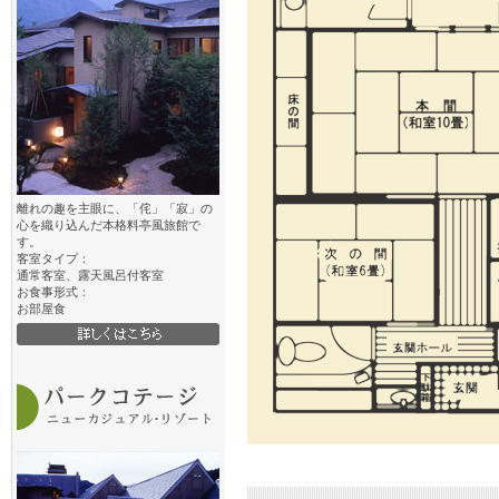
離れの趣を主眼に、「侘」「寂」の
心を織り込んだ本格料亭風旅館で
す。
客室タイプ：
通常客室、露天風呂付客室
お食事形式：
お部屋食