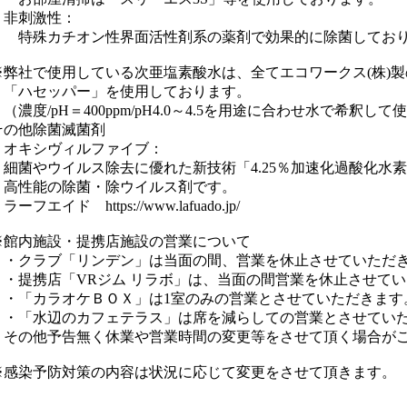
刺激性：
カチオン性界面活性剤系の薬剤で効果的に除菌しており
社で使用している次亜塩素酸水は、全てエコワークス(株)製
セッパー」を使用しております。
/pH＝400ppm/pH4.0～4.5を用途に合わせ水で希釈して
他除菌滅菌剤
キシヴィルファイブ：
やウイルス除去に優れた新技術「4.25％加速化過酸化水素
能の除菌・除ウイルス剤です。
エイド https://www.lafuado.jp/
内施設・提携店施設の営業について
ラブ「リンデン」は当面の間、営業を休止させていただき
携店「VRジム リラボ」は、当面の間営業を休止させてい
カラオケＢＯＸ」は1室のみの営業とさせていただきます
水辺のカフェテラス」は席を減らしての営業とさせていた
他予告無く休業や営業時間の変更等をさせて頂く場合がご
染予防対策の内容は状況に応じて変更をさせて頂きます。