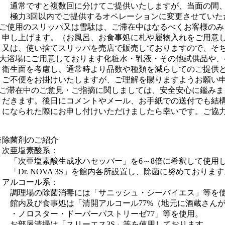
ですと複数回に分けてご提供いたしますが、当面の間、
3回以内でご提供するオペレーションに変更させていた
使用のスリッパ又は雪駄は、ご滞在中はなるべくお客様のみ
上げます。（お風呂、お食事処に札や履物入れをご用意し
、使い捨てスリッパを売店で販売しておりますので、そち
浴場にご用意しております化粧水・乳液・その他試供品や、
面を考慮し、通常時より品数や種類を減らしてのご提供と
便をお掛けいたしますが、ご理解を賜りますようお願い申
滞在中のご意見・ご指摘に関しましては、安全安心に鑑みま
ます。後日にコメントやメール、お手紙での送付でも結構
られた際にお申し付けいただけましたら幸いです。ご協力
菌剤のご紹介
亜塩素酸系：
亜塩素酸生成水ハセッパー」を6～8倍に希釈して使用し
r. NOVA 3S」を館内各所設置し、除菌に努めております
ルコール系：
場の除菌消毒には「サニッシュ・シーバイエス」等を使
及び食事処は「清開アルコール77%（地元に酒蔵さんが
ロスター・ドーバーパストリーゼ77」等を使用。
屋清掃は「スリーエス3S」等を使用しております。