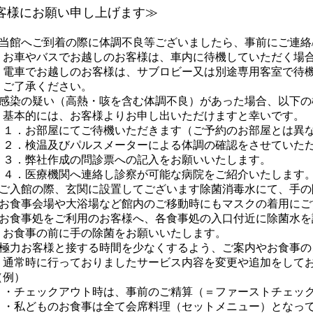
客様にお願い申し上げます≫
館へご到着の際に体調不良等ございましたら、事前にご連絡/
やバスでお越しのお客様は、車内に待機していただく場合
でお越しのお客様は、サブロビー又は別途専用客室で待機
承ください。
染の疑い（高熱・咳を含む体調不良）があった場合、以下の
的には、お客様よりお申し出いただけますと幸いです。
お部屋にてご待機いただきます（ご予約のお部屋とは異な
検温及びパルスメーターによる体調の確認をさせていただ
弊社作成の問診票への記入をお願いいたします。
医療機関へ連絡し診察が可能な病院をご紹介いたします
入館の際、玄関に設置してございます除菌消毒水にて、手の
食事会場や大浴場など館内のご移動時にもマスクの着用にご
食事処をご利用のお客様へ、各食事処の入口付近に除菌水を
事の前に手の除菌をお願いいたします。
力お客様と接する時間を少なくするよう、ご案内やお食事の
時に行っておりましたサービス内容を変更や追加をしてお
例）
ェックアウト時は、事前のご精算（＝ファーストチェック
どものお食事は全て会席料理（セットメニュー）となって