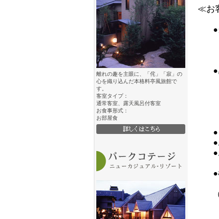
≪お
●当
お車
電車
ご了
●感
離れの趣を主眼に、「侘」「寂」の
基本
心を織り込んだ本格料亭風旅館で
す。
１．
客室タイプ：
２．
通常客室、露天風呂付客室
お食事形式：
３．
お部屋食
４．
●ご
●お
●お
お食
●極
通常
（
・チ
・私