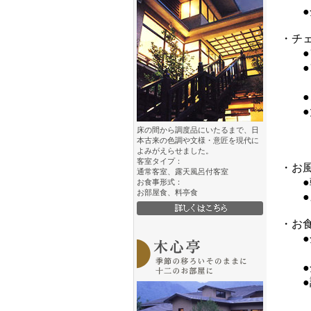
●全
・チ
●フ
●フ
をお
●ご
●大
大き
床の間から調度品にいたるまで、日
係り
本古来の色調や文様・意匠を現代に
よみがえらせました。
客室タイプ：
・お
通常客室、露天風呂付客室
●朝
お食事形式：
お部屋食、料亭食
●ス
・お
●全
お客
●全
●調