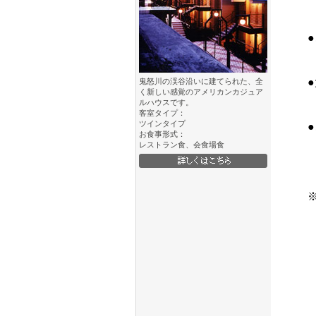
通常
極力
●ご
申し
又は
●大
鬼怒川の渓谷沿いに建てられた、全
く新しい感覚のアメリカンカジュア
衛生
ルハウスです。
ご不
客室タイプ：
ツインタイプ
●ご
お食事形式：
だき
レストラン食、会食場食
にな
※除
次
「次
「D
ア
調理
館内
・ノ
お部