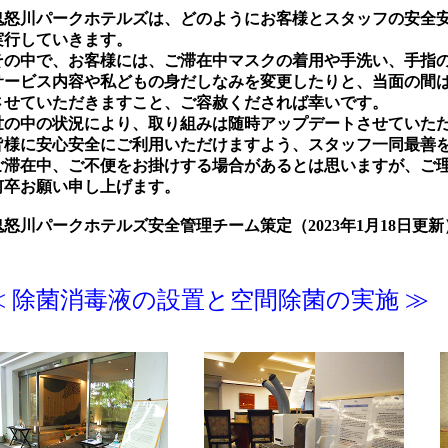
川パークホテルズは、どのようにお客様とスタッフの安全安
していきます。
中で、お客様には、ご滞在中マスクの着用や手洗い、手指の
ビス内容や私どもの身だしなみを変更したりと、当面の間は
ていただきますこと、ご容赦くだされば幸いです。
中の状況により、取り組みは随時アップデートさせていた
に安心安全にご利用いただけますよう、スタッフ一同最善を
在中、ご不便をお掛けする場合があるとは思いますが、ご理
お願い申し上げます。
川パークホテルズ安全管理チーム策定（2023年1月18日更新
 除菌消毒液の設置と空間除菌の実施 ≫