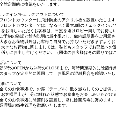
館定期的に換気をいたします。
ェックイン/チェックアウトについて
ロントカウンターに飛沫防止のアクリル板を設置いたします
ロントカウンターでは、なるべく最大3組のチェックイン/アウ
待ちいただくお客様は、三蜜を避けロビー周りでお待ちい
予約の確認と館内説明は最小限とし、館内説明書をご用意さ
きなお荷物以外はお客様ご自身でお持ちいただきますようお
なお荷物に関しましては、私どもスタッフでお部屋へお運
にお申し付けください。（団体のお客様はその限りではご
風呂について
5時のOPENから24時のCLOSEまで、毎時間定期的に除菌
タッフが定期的に巡回して、お風呂の混雑具合を確認いたし
食事について
てのお食事処で、お席（テーブル）数を減らしてのご提供、
様同士が十分に離れた状態でお食事をお楽しみいただける
てのお食事処に除菌剤を設置し、常に除菌消毒に努めます。
理場の衛生管理を徹底いたします。