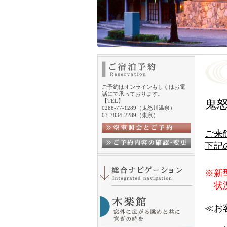
ご予約はオンラインもしくはお電
話にて承っております。
【TEL】
鬼
0288-77-1289（鬼怒川温泉）
03-3834-2289（東京）
ご来
下記
※新
状況
≪お