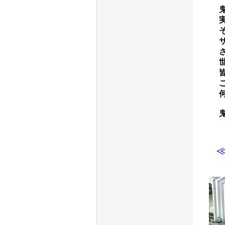
鬼怒
実行
その
サー
させ
世の
皆様
ご滞
何卒
鬼怒
≪