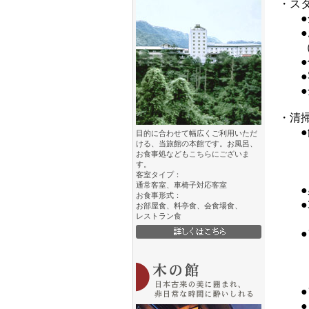
・ス
●全
●お
（フ
●仲
●客
●全
・清
●館
目的に合わせて幅広くご利用いただ
ける、当旅館の本館です。お風呂、
除菌
お食事処などもこちらにございま
TV
す。
除菌
客室タイプ：
通常客室、車椅子対応客室
●必
お食事形式：
●3
お部屋食、料亭食、会食場食、
レストラン食
その
●フ
空間
（風速
（例：
●フ
●ト