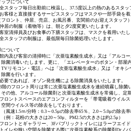
タッフについて
スタッフ毎日出勤前に検温し、37.5度以上の熱のあるスタッ
客様と直接接するサービススタッフはマスクや一部手袋を着
ロント、仲居、売店、お風呂番、玄関前のお迎えスタッフ
居の制服（着物等）は、朝と夕2度変更いたします。
室清掃員及びお食事の下膳スタッフは、マスクを着用いたし
スタッフの制服は、最低限毎日除菌処理いたします。
掃について
内及び客室の清掃時に「次亜塩素酸生成水」又は「アルコー
消毒いたします。更に、「エレベーターのボタン・部屋内
リモコン・電話」へは「次亜塩素酸生成水」又は「オキシ
を行います。
要であれば、オゾン発生機による除菌消臭をいたします。
階のフロント周りは常に次亜塩素酸生成水を連続噴霧し除菌
他、アルコール除菌剤と次亜塩素酸生成水を常備し、定期
ロントスペースのエアコンフィルターを「帯電吸着ウイルス
ウイルス等の除去をしております。
1.5ｍ/分時：0.3～0.5μの除去率65％、2.0～5.0μの除去率
花粉の大きさは20～50μ、PM2.5の大きさは約2.5μ）
ロントとギャラリー、3Fパブリックトイレにはラーフエイド
イレや狭い空間を除菌する際に次亜塩素酸系の除菌剤Drノバ